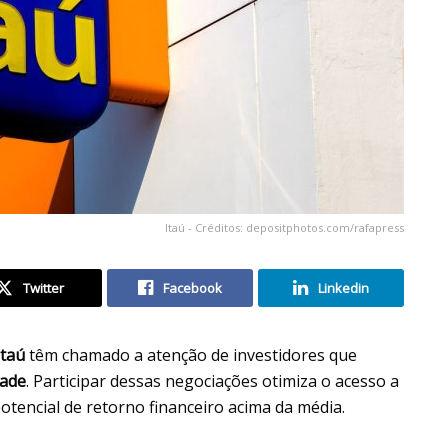
Itaú - Créditos: depositphotos.com/rafapress
Twitter
Facebook
Linkedin
Itaú
têm chamado a atenção de investidores que
dade
. Participar dessas negociações otimiza o acesso a
otencial de retorno financeiro acima da média.