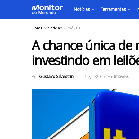
Notícias
Ferramentas
I
Home
Notícias
Imóveis
A chance única de 
investindo em leilõ
Por
Gustavo Silvestrin
12/jul/2025
Em
Imóveis