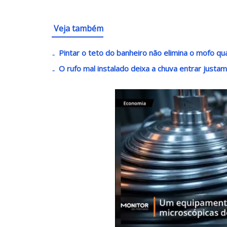
Veja também
Pintar o teto do banheiro não elimina o mofo q
O rufo mal instalado deixa a chuva entrar just