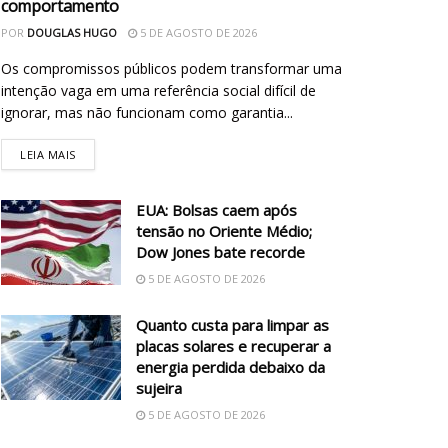
comportamento
POR
DOUGLAS HUGO
5 DE AGOSTO DE 2026
Os compromissos públicos podem transformar uma
intenção vaga em uma referência social difícil de
ignorar, mas não funcionam como garantia...
LEIA MAIS
EUA: Bolsas caem após
tensão no Oriente Médio;
Dow Jones bate recorde
5 DE AGOSTO DE 2026
Quanto custa para limpar as
placas solares e recuperar a
energia perdida debaixo da
sujeira
5 DE AGOSTO DE 2026