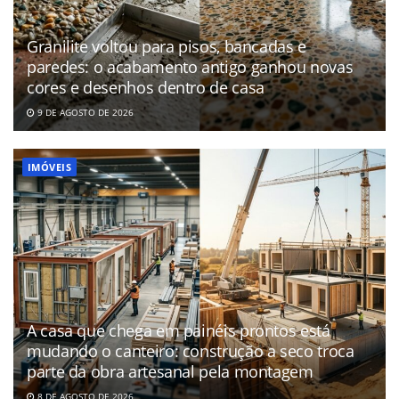
Granilite voltou para pisos, bancadas e
paredes: o acabamento antigo ganhou novas
cores e desenhos dentro de casa
9 DE AGOSTO DE 2026
IMÓVEIS
A casa que chega em painéis prontos está
mudando o canteiro: construção a seco troca
parte da obra artesanal pela montagem
8 DE AGOSTO DE 2026