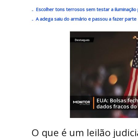
Escolher tons terrosos sem testar a iluminaçã
A adega saiu do armário e passou a fazer parte
O que é um leilão judici