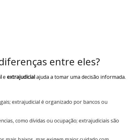
 diferenças entre eles?
l
e
extrajudicial
ajuda a tomar uma decisão informada.
legais; extrajudicial é organizado por bancos ou
ências, como dívidas ou ocupação; extrajudiciais são
eços mais baixos, mas exigem maior cuidado com