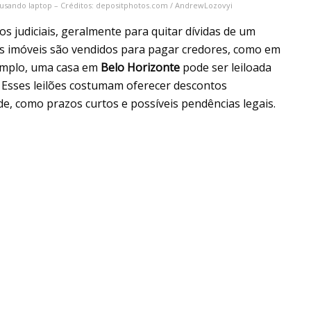
e usando laptop – Créditos: depositphotos.com / AndrewLozovyi
s judiciais, geralmente para quitar dívidas de um
 os imóveis são vendidos para pagar credores, como em
xemplo, uma casa em
Belo Horizonte
pode ser leiloada
s. Esses leilões costumam oferecer descontos
e, como prazos curtos e possíveis pendências legais.