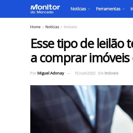
Notícias
Ferramentas
I
Home
Notícias
Imóveis
Esse tipo de leilão
a comprar imóveis
Por
Miguel Adonay
15/set/2025
Em
Imóveis