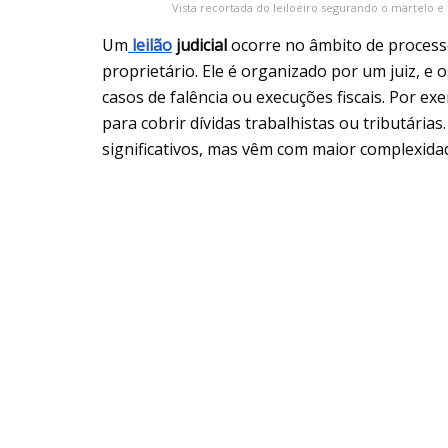
Vista recortada do leiloeiro segurando o martelo 
Um
leilão
judicial
ocorre no âmbito de processo
proprietário. Ele é organizado por um juiz, e
casos de falência ou execuções fiscais. Por e
para cobrir dívidas trabalhistas ou tributária
significativos, mas vêm com maior complexidad