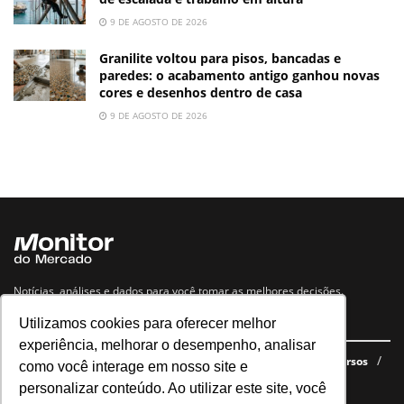
9 DE AGOSTO DE 2026
Granilite voltou para pisos, bancadas e
paredes: o acabamento antigo ganhou novas
cores e desenhos dentro de casa
9 DE AGOSTO DE 2026
Notícias, análises e dados para você tomar as melhores decisões.
Utilizamos cookies para oferecer melhor
Navegue no site
experiência, melhorar o desempenho, analisar
Últimas notícias
Quem somos
E-books gratuitos
Cursos
como você interage em nosso site e
Política de privacidade
personalizar conteúdo. Ao utilizar este site, você