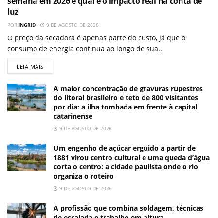
semana em 2026 e qual é o impacto real na conta de
luz
POR
INGRID
9 DE AGOSTO DE 2026
O preço da secadora é apenas parte do custo, já que o
consumo de energia continua ao longo de sua...
LEIA MAIS
A maior concentração de gravuras rupestres
do litoral brasileiro e teto de 800 visitantes
por dia: a ilha tombada em frente à capital
catarinense
9 DE AGOSTO DE 2026
Um engenho de açúcar erguido a partir de
1881 virou centro cultural e uma queda d’água
corta o centro: a cidade paulista onde o rio
organiza o roteiro
9 DE AGOSTO DE 2026
A profissão que combina soldagem, técnicas
de escalada e trabalho em altura