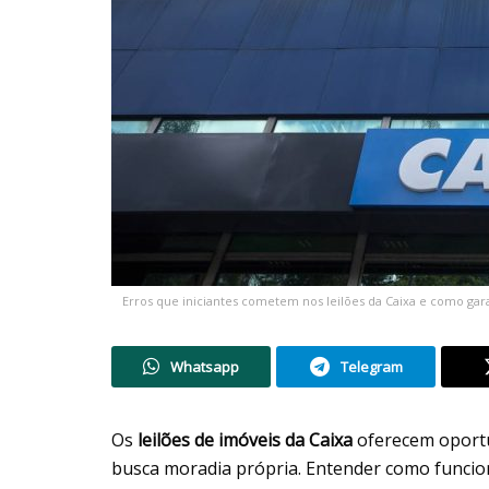
Erros que iniciantes cometem nos leilões da Caixa e como gar
Whatsapp
Telegram
Os
leilões de imóveis da Caixa
oferecem oportu
busca moradia própria. Entender como funcion