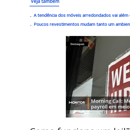
Veja também
A tendência dos móveis arredondados vai além 
Poucos revestimentos mudam tanto um ambient