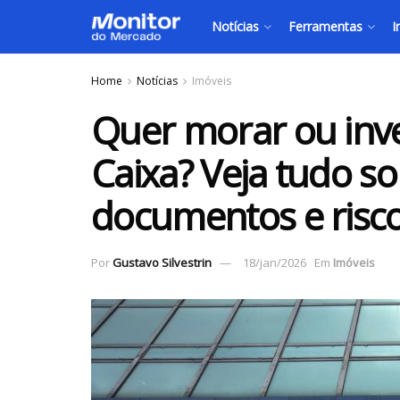
Notícias
Ferramentas
I
Home
Notícias
Imóveis
Quer morar ou inve
Caixa? Veja tudo so
documentos e risc
Por
Gustavo Silvestrin
18/jan/2026
Em
Imóveis