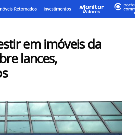
móveis Retomados
Investimentos
stir em imóveis da
bre lances,
os