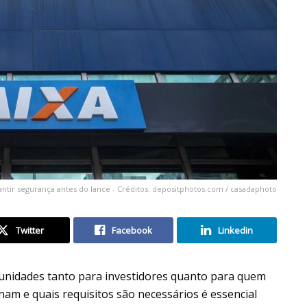
antir segurança antes do lance - Créditos: depositphotos.com / casadaphoto
Twitter
Facebook
Linkedin
nidades tanto para investidores quanto para quem
am e quais requisitos são necessários é essencial