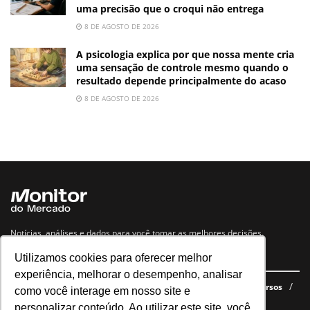
uma precisão que o croqui não entrega
8 DE AGOSTO DE 2026
A psicologia explica por que nossa mente cria
uma sensação de controle mesmo quando o
resultado depende principalmente do acaso
8 DE AGOSTO DE 2026
Notícias, análises e dados para você tomar as melhores decisões.
Utilizamos cookies para oferecer melhor
Navegue no site
experiência, melhorar o desempenho, analisar
Últimas notícias
Quem somos
E-books gratuitos
Cursos
como você interage em nosso site e
Política de privacidade
personalizar conteúdo. Ao utilizar este site, você