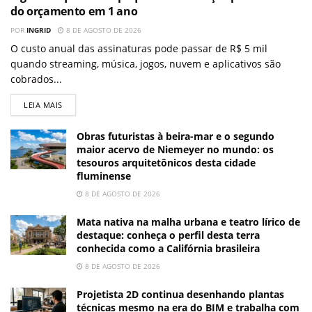
do orçamento em 1 ano
POR
INGRID
8 DE AGOSTO DE 2026
O custo anual das assinaturas pode passar de R$ 5 mil
quando streaming, música, jogos, nuvem e aplicativos são
cobrados...
LEIA MAIS
Obras futuristas à beira-mar e o segundo
maior acervo de Niemeyer no mundo: os
tesouros arquitetônicos desta cidade
fluminense
8 DE AGOSTO DE 2026
Mata nativa na malha urbana e teatro lírico de
destaque: conheça o perfil desta terra
conhecida como a Califórnia brasileira
8 DE AGOSTO DE 2026
Projetista 2D continua desenhando plantas
técnicas mesmo na era do BIM e trabalha com