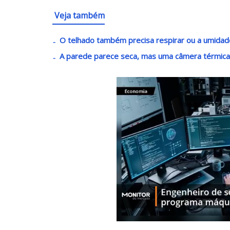
Veja também
O telhado também precisa respirar ou a umidad
A parede parece seca, mas uma câmera térmica