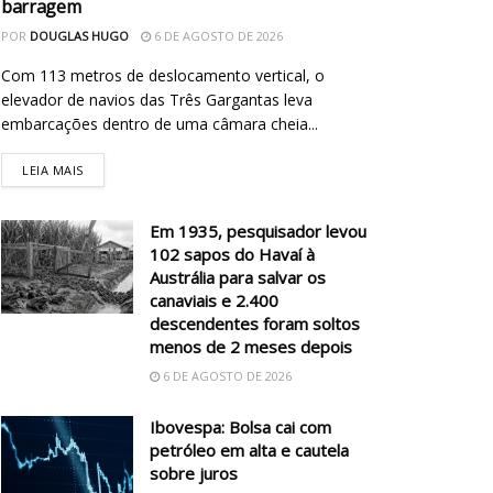
barragem
POR
DOUGLAS HUGO
6 DE AGOSTO DE 2026
Com 113 metros de deslocamento vertical, o
elevador de navios das Três Gargantas leva
embarcações dentro de uma câmara cheia...
LEIA MAIS
Em 1935, pesquisador levou
102 sapos do Havaí à
Austrália para salvar os
canaviais e 2.400
descendentes foram soltos
menos de 2 meses depois
6 DE AGOSTO DE 2026
Ibovespa: Bolsa cai com
petróleo em alta e cautela
sobre juros