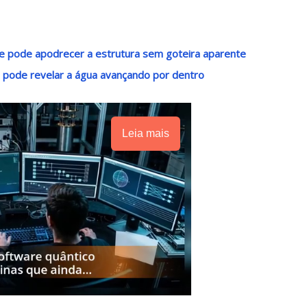
e pode apodrecer a estrutura sem goteira aparente
 pode revelar a água avançando por dentro
Leia mais