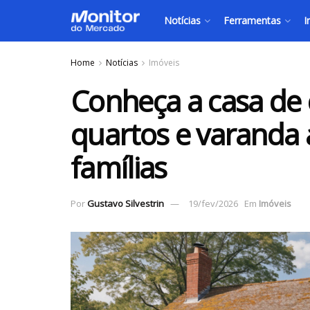
Notícias
Ferramentas
I
Home
Notícias
Imóveis
Conheça a casa de
quartos e varanda 
famílias
Por
Gustavo Silvestrin
19/fev/2026
Em
Imóveis