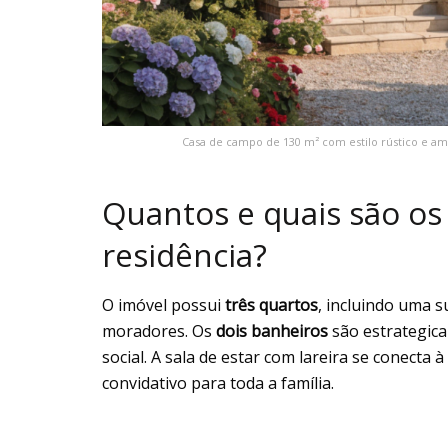
Casa de campo de 130 m² com estilo rústico e am
Quantos e quais são os
residência?
O imóvel possui
três quartos
, incluindo uma s
moradores. Os
dois banheiros
são estrategica
social. A sala de estar com lareira se conecta
convidativo para toda a família.