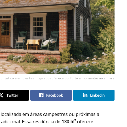
o rústico e ambientes integrados oferece conforto e momentos ao ar livre
Twitter
Facebook
Linkedin
, localizada em áreas campestres ou próximas a
adicional. Essa residência de
130 m²
oferece