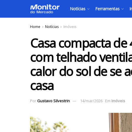
Notícias
Ferramentas
I
Home
Notícias
Imóveis
Casa compacta de 
com telhado venti
calor do sol de se
casa
Por
Gustavo Silvestrin
14/mar/2026
Em
Imóveis