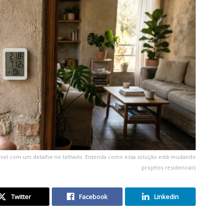
ável com um detalhe no telhado. Entenda como essa solução está mudando
projetos residenciais
Twitter
Facebook
Linkedin