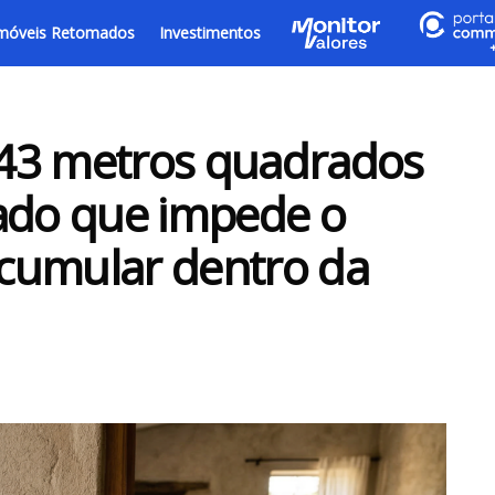
móveis Retomados
Investimentos
43 metros quadrados
lado que impede o
 acumular dentro da