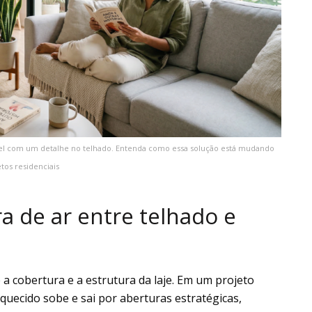
vel com um detalhe no telhado. Entenda como essa solução está mudando
tos residenciais
 de ar entre telhado e
 a cobertura e a estrutura da laje. Em um projeto
aquecido sobe e sai por aberturas estratégicas,