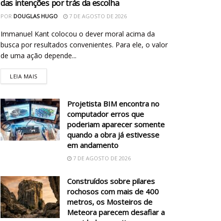
das intenções por trás da escolha
POR
DOUGLAS HUGO
7 DE AGOSTO DE 2026
Immanuel Kant colocou o dever moral acima da
busca por resultados convenientes. Para ele, o valor
de uma ação depende...
LEIA MAIS
Projetista BIM encontra no
computador erros que
poderiam aparecer somente
quando a obra já estivesse
em andamento
7 DE AGOSTO DE 2026
Construídos sobre pilares
rochosos com mais de 400
metros, os Mosteiros de
Meteora parecem desafiar a