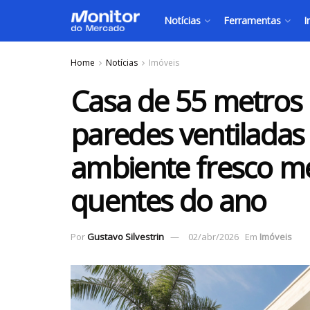
Notícias
Ferramentas
I
Home
Notícias
Imóveis
Casa de 55 metros
paredes ventiladas
ambiente fresco m
quentes do ano
Por
Gustavo Silvestrin
02/abr/2026
Em
Imóveis