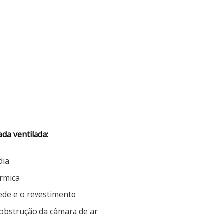
da ventilada:
dia
érmica
ede e o revestimento
m obstrução da câmara de ar