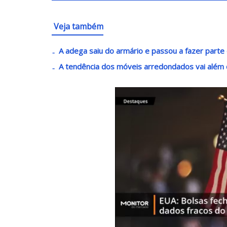
Veja também
A adega saiu do armário e passou a fazer parte
A tendência dos móveis arredondados vai além 