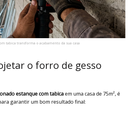
om tabica transforma o acabamento da sua casa
ojetar o forro de gesso
tonado estanque com tabica
em uma casa de 75m², é
ara garantir um bom resultado final: