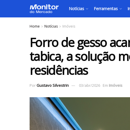
Notícias
Ferramentas
I
Home
Notícias
Imóveis
Forro de gesso ac
tabica, a solução 
residências
Por
Gustavo Silvestrin
03/abr/2026
Em
Imóveis