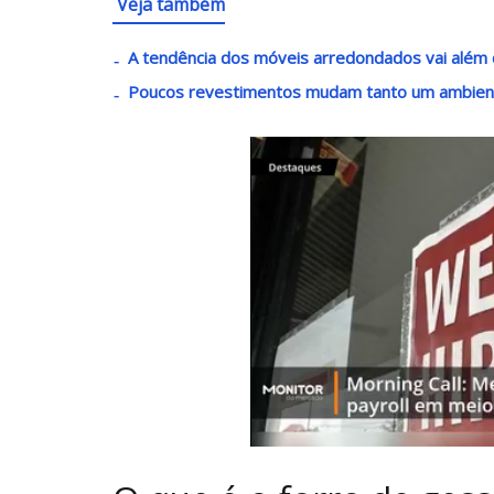
Veja também
A tendência dos móveis arredondados vai além 
Poucos revestimentos mudam tanto um ambient