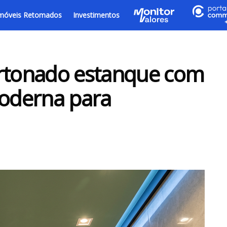
móveis Retomados
Investimentos
artonado estanque com
moderna para