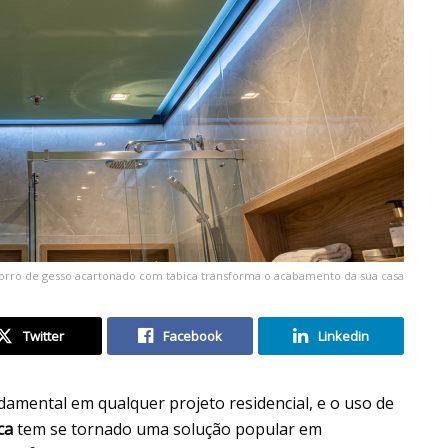
orro de gesso acartonado com tabica transforma o acabamento da sua casa
Twitter
Facebook
Linkedin
amental em qualquer projeto residencial, e o uso de
ca
tem se tornado uma solução popular em