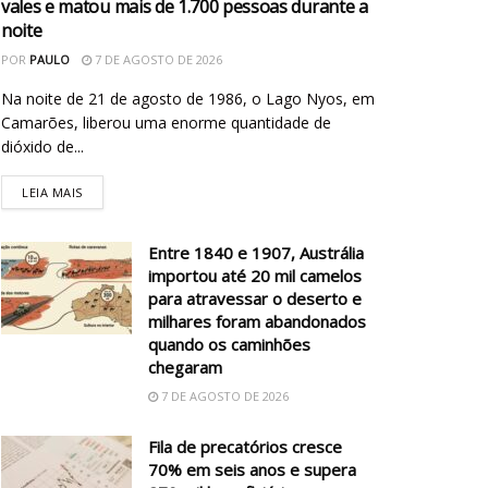
vales e matou mais de 1.700 pessoas durante a
noite
POR
PAULO
7 DE AGOSTO DE 2026
Na noite de 21 de agosto de 1986, o Lago Nyos, em
Camarões, liberou uma enorme quantidade de
dióxido de...
LEIA MAIS
Entre 1840 e 1907, Austrália
importou até 20 mil camelos
para atravessar o deserto e
milhares foram abandonados
quando os caminhões
chegaram
7 DE AGOSTO DE 2026
Fila de precatórios cresce
70% em seis anos e supera