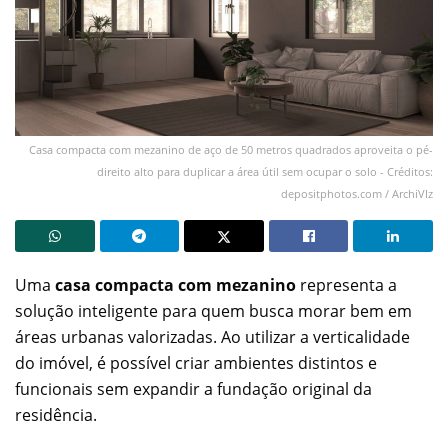
Casa compacta com mezanino de aço de 50 metros quadrados aproveita o pé-
direito alto para duplicar a área útil sem ocupar o solo - Créditos:
depositphotos.com / ArchiVIz
Uma
casa compacta com mezanino
representa a
solução inteligente para quem busca morar bem em
áreas urbanas valorizadas. Ao utilizar a verticalidade
do imóvel, é possível criar ambientes distintos e
funcionais sem expandir a fundação original da
residência.