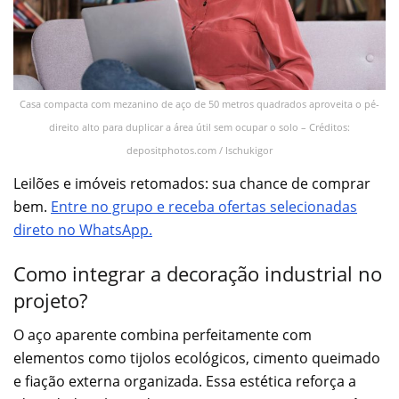
Casa compacta com mezanino de aço de 50 metros quadrados aproveita o pé-
direito alto para duplicar a área útil sem ocupar o solo – Créditos:
depositphotos.com / Ischukigor
Leilões e imóveis retomados: sua chance de comprar
bem.
Entre no grupo e receba ofertas selecionadas
direto no WhatsApp.
Como integrar a decoração industrial no
projeto?
O aço aparente combina perfeitamente com
elementos como tijolos ecológicos, cimento queimado
e fiação externa organizada. Essa estética reforça a