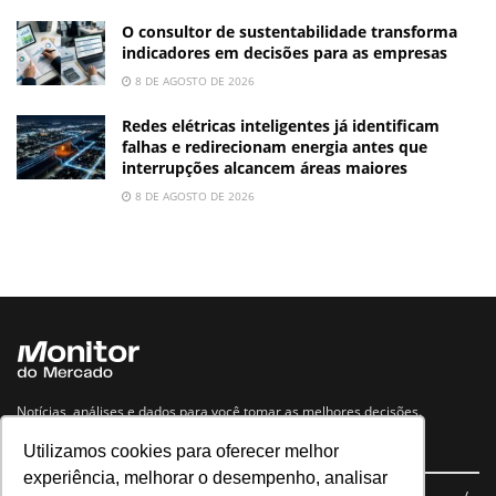
O consultor de sustentabilidade transforma
indicadores em decisões para as empresas
8 DE AGOSTO DE 2026
Redes elétricas inteligentes já identificam
falhas e redirecionam energia antes que
interrupções alcancem áreas maiores
8 DE AGOSTO DE 2026
Notícias, análises e dados para você tomar as melhores decisões.
Utilizamos cookies para oferecer melhor
Navegue no site
experiência, melhorar o desempenho, analisar