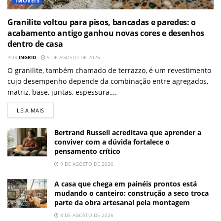
IMÓVEIS
Granilite voltou para pisos, bancadas e paredes: o
acabamento antigo ganhou novas cores e desenhos
dentro de casa
POR
INGRID
9 DE AGOSTO DE 2026
O granilite, também chamado de terrazzo, é um revestimento
cujo desempenho depende da combinação entre agregados,
matriz, base, juntas, espessura,...
LEIA MAIS
Bertrand Russell acreditava que aprender a
conviver com a dúvida fortalece o
pensamento crítico
9 DE AGOSTO DE 2026
A casa que chega em painéis prontos está
mudando o canteiro: construção a seco troca
parte da obra artesanal pela montagem
8 DE AGOSTO DE 2026