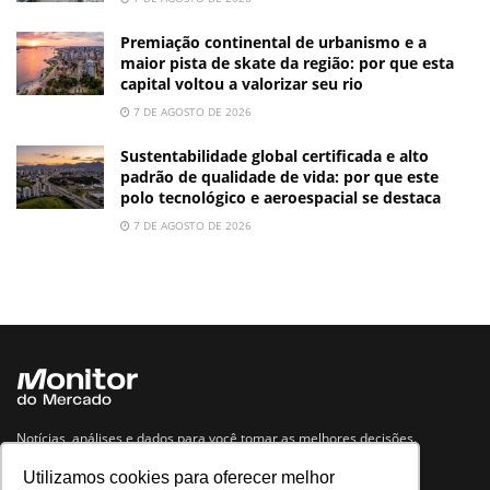
Premiação continental de urbanismo e a
maior pista de skate da região: por que esta
capital voltou a valorizar seu rio
7 DE AGOSTO DE 2026
Sustentabilidade global certificada e alto
padrão de qualidade de vida: por que este
polo tecnológico e aeroespacial se destaca
7 DE AGOSTO DE 2026
Notícias, análises e dados para você tomar as melhores decisões.
Utilizamos cookies para oferecer melhor
Navegue no site