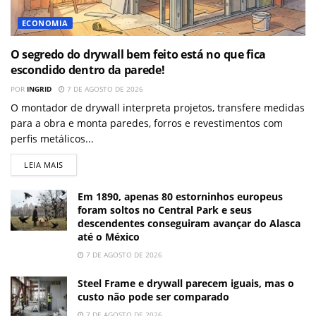
ECONOMIA
O segredo do drywall bem feito está no que fica
escondido dentro da parede!
POR
INGRID
7 DE AGOSTO DE 2026
O montador de drywall interpreta projetos, transfere medidas
para a obra e monta paredes, forros e revestimentos com
perfis metálicos...
LEIA MAIS
Em 1890, apenas 80 estorninhos europeus
foram soltos no Central Park e seus
descendentes conseguiram avançar do Alasca
até o México
7 DE AGOSTO DE 2026
Steel Frame e drywall parecem iguais, mas o
custo não pode ser comparado
7 DE AGOSTO DE 2026