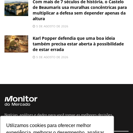
Com mais de 7 séculos de história, o Castelo
de Beaumaris usa muralhas concêntricas para
multiplicar a defesa sem depender apenas da
altura
5 DE AGOSTO DE 2026
Karl Popper defendia que uma boa ideia
também precisa estar aberta à possibilidade
de estar errada
5 DE AGOSTO DE 2026
Notícias, análises e dados para você tomar as melhores decisões.
Utilizamos cookies para oferecer melhor
Navegue no site
experiência, melhorar o desempenho, analisar