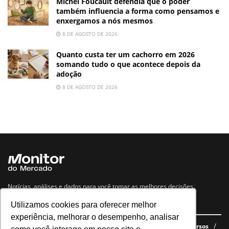
Michel Foucault defendia que o poder
também influencia a forma como pensamos e
enxergamos a nós mesmos
8 DE AGOSTO DE 2026
Quanto custa ter um cachorro em 2026
somando tudo o que acontece depois da
adoção
8 DE AGOSTO DE 2026
Notícias, análises e dados para você tomar as melhores decisões.
Utilizamos cookies para oferecer melhor
Navegue no site
experiência, melhorar o desempenho, analisar
Últimas notícias
Quem somos
E-books gratuitos
Cursos