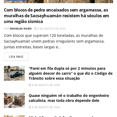
Com blocos de pedra encaixados sem argamassa, as
muralhas de Sacsayhuamán resistem há séculos em
uma região sísmica
POR
DOUGLAS HUGO
8 DE AGOSTO DE 2026
Com blocos que superam 120 toneladas, as muralhas de
Sacsayhuamán unem pedras irregulares sem argamassa.
Juntas estreitas, bases largas e...
LEIA MAIS
“Parei em fila dupla só por 2 minutos para
alguém descer do carro” o que diz o Código de
Trânsito sobre essa situação
8 DE AGOSTO DE 2026
Quase ninguém vê o trabalho do engenheiro
calculista, mas toda obra depende dele
8 DE AGOSTO DE 2026