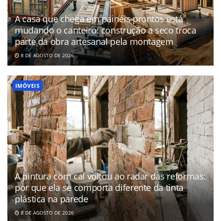
A casa que chega em painéis prontos está
mudando o canteiro: construção a seco troca
parte da obra artesanal pela montagem
8 DE AGOSTO DE 2026
IMÓVEIS
A pintura com cal voltou ao radar das reformas:
por que ela se comporta diferente da tinta
plástica na parede
8 DE AGOSTO DE 2026