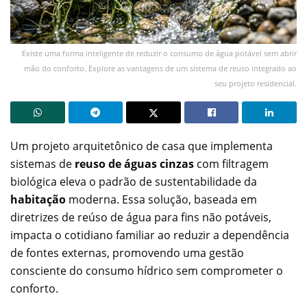
Existe uma forma inteligente de reduzir o consumo de água potável sem abrir
mão do conforto. Explore as vantagens de um sistema de reuso integrado ao
seu projeto residencial.
Um projeto arquitetônico de casa que implementa
sistemas de
reuso de águas cinzas
com filtragem
biológica eleva o padrão de sustentabilidade da
habitação
moderna. Essa solução, baseada em
diretrizes de reúso de água para fins não potáveis,
impacta o cotidiano familiar ao reduzir a dependência
de fontes externas, promovendo uma gestão
consciente do consumo hídrico sem comprometer o
conforto.