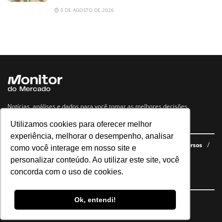
5 DE AGOSTO DE 2026
Notícias, análises e dados para você tomar as melhores decisões.
Utilizamos cookies para oferecer melhor
Navegue no site
experiência, melhorar o desempenho, analisar
Últimas notícias
Quem somos
E-books gratuitos
Cursos
como você interage em nosso site e
Política de privacidade
personalizar conteúdo. Ao utilizar este site, você
concorda com o uso de cookies.
Siga nossas redes
Ok, entendi!