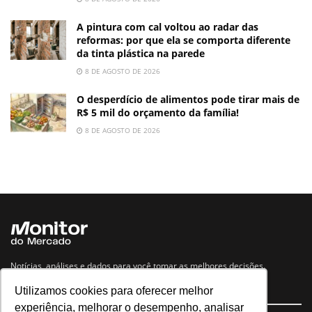
A pintura com cal voltou ao radar das
reformas: por que ela se comporta diferente
da tinta plástica na parede
8 DE AGOSTO DE 2026
O desperdício de alimentos pode tirar mais de
R$ 5 mil do orçamento da família!
8 DE AGOSTO DE 2026
Notícias, análises e dados para você tomar as melhores decisões.
Utilizamos cookies para oferecer melhor
Navegue no site
experiência, melhorar o desempenho, analisar