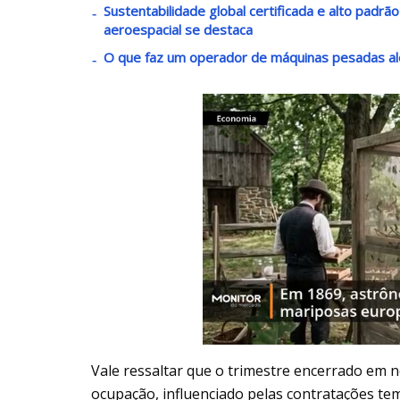
Sustentabilidade global certificada e alto padrã
aeroespacial se destaca
O que faz um operador de máquinas pesadas al
Vale ressaltar que o trimestre encerrado em
ocupação, influenciado pelas contratações tem