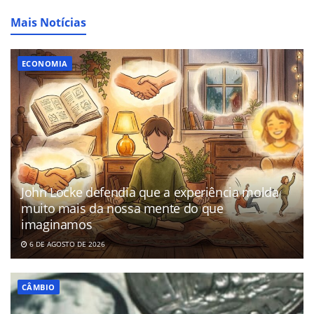
Mais Notícias
ECONOMIA
John Locke defendia que a experiência molda
muito mais da nossa mente do que
imaginamos
6 DE AGOSTO DE 2026
CÂMBIO