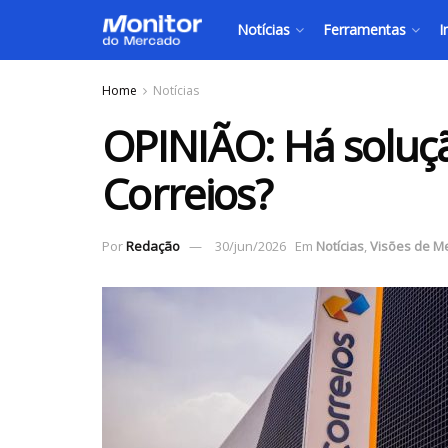
Notícias
Ferramentas
I
Home
Notícias
OPINIÃO: Há soluçã
Correios?
Por
Redação
30/jun/2026
Em
Notícias
,
Visões de M