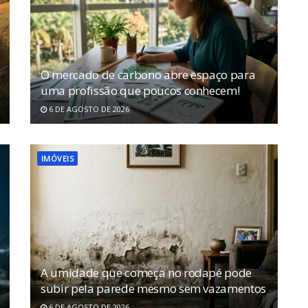
O mercado de carbono abre espaço para
uma profissão que poucos conhecem!
6 DE AGOSTO DE 2026
IMÓVEIS
A umidade que começa no rodapé pode
subir pela parede mesmo sem vazamentos
6 DE AGOSTO DE 2026