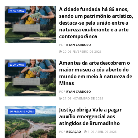
A cidade fundada há 86 anos,
ECONOMIA
sendo um patrimônio artístico,
destaca-se pela união entre a
natureza exuberante e a arte
contemporânea
POR
RYAN CARDOSO
20 DE FEVEREIRO DE 2026
Amantes da arte descobrem o
ECONOMIA
maior museu a céu aberto do
mundo em meio à natureza de
Minas
POR
RYAN CARDOSO
21 DE NOVEMBRO DE 2025
Justiça obriga Vale a pagar
EMPRESAS E AÇÕES
auxílio emergencial aos
atingidos de Brumadinho
POR
REDAÇÃO
1 DE ABRIL DE 2025