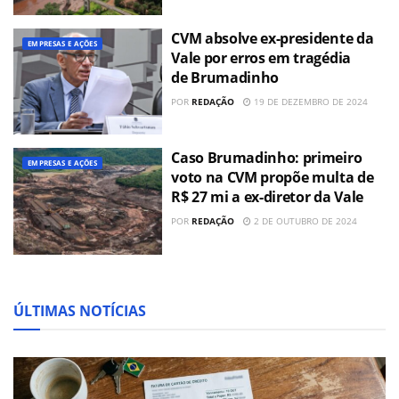
CVM absolve ex-presidente da
EMPRESAS E AÇÕES
Vale por erros em tragédia
de Brumadinho
POR
REDAÇÃO
19 DE DEZEMBRO DE 2024
Caso Brumadinho: primeiro
EMPRESAS E AÇÕES
voto na CVM propõe multa de
R$ 27 mi a ex-diretor da Vale
POR
REDAÇÃO
2 DE OUTUBRO DE 2024
ÚLTIMAS NOTÍCIAS