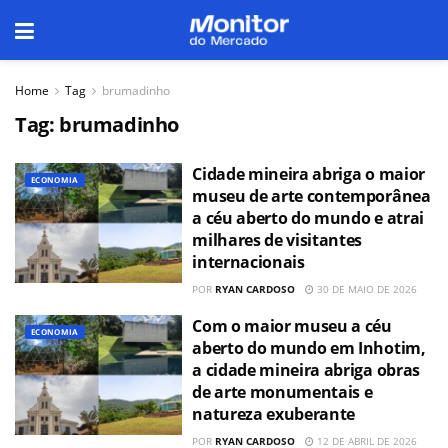
Home
Tag
brumadinho
Tag:
brumadinho
Cidade mineira abriga o maior
ECONOMIA
museu de arte contemporânea
a céu aberto do mundo e atrai
milhares de visitantes
internacionais
POR
RYAN CARDOSO
30 DE MAIO DE 2026
Com o maior museu a céu
ECONOMIA
aberto do mundo em Inhotim,
a cidade mineira abriga obras
de arte monumentais e
natureza exuberante
POR
RYAN CARDOSO
12 DE ABRIL DE 2026