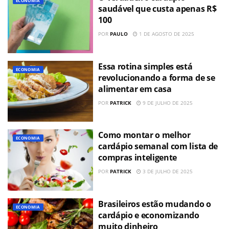
ECONOMIA
saudável que custa apenas R$
100
POR
PAULO
1 DE AGOSTO DE 2025
Essa rotina simples está
ECONOMIA
revolucionando a forma de se
alimentar em casa
POR
PATRICK
9 DE JULHO DE 2025
Como montar o melhor
ECONOMIA
cardápio semanal com lista de
compras inteligente
POR
PATRICK
3 DE JULHO DE 2025
Brasileiros estão mudando o
ECONOMIA
cardápio e economizando
muito dinheiro