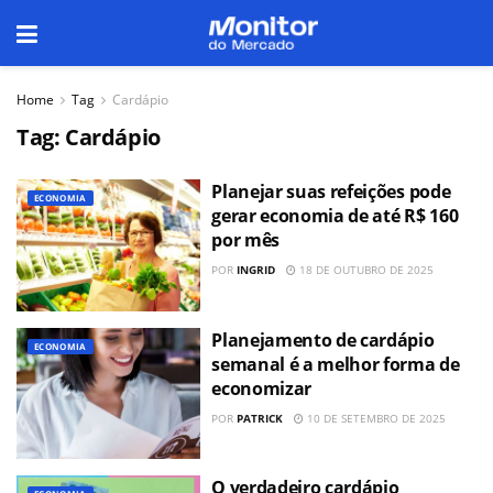
Home
Tag
Cardápio
Tag:
Cardápio
Planejar suas refeições pode
ECONOMIA
gerar economia de até R$ 160
por mês
POR
INGRID
18 DE OUTUBRO DE 2025
Planejamento de cardápio
ECONOMIA
semanal é a melhor forma de
economizar
POR
PATRICK
10 DE SETEMBRO DE 2025
O verdadeiro cardápio