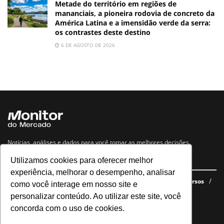
Metade do território em regiões de
mananciais, a pioneira rodovia de concreto da
América Latina e a imensidão verde da serra:
os contrastes deste destino
6 DE AGOSTO DE 2026
Notícias, análises e dados para você tomar as melhores decisões.
Utilizamos cookies para oferecer melhor
Navegue no site
experiência, melhorar o desempenho, analisar
Últimas notícias
Quem somos
E-books gratuitos
Cursos
como você interage em nosso site e
Política de privacidade
personalizar conteúdo. Ao utilizar este site, você
concorda com o uso de cookies.
Siga nossas redes