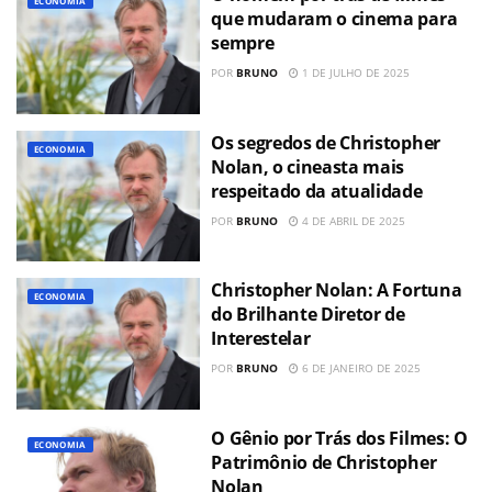
ECONOMIA
que mudaram o cinema para
sempre
POR
BRUNO
1 DE JULHO DE 2025
Os segredos de Christopher
ECONOMIA
Nolan, o cineasta mais
respeitado da atualidade
POR
BRUNO
4 DE ABRIL DE 2025
Christopher Nolan: A Fortuna
ECONOMIA
do Brilhante Diretor de
Interestelar
POR
BRUNO
6 DE JANEIRO DE 2025
O Gênio por Trás dos Filmes: O
ECONOMIA
P​atrimônio de Christopher
Nolan