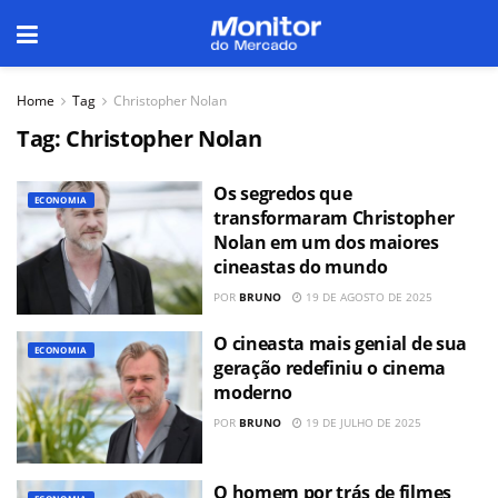
Home
Tag
Christopher Nolan
Tag:
Christopher Nolan
Os segredos que
ECONOMIA
transformaram Christopher
Nolan em um dos maiores
cineastas do mundo
POR
BRUNO
19 DE AGOSTO DE 2025
O cineasta mais genial de sua
ECONOMIA
geração redefiniu o cinema
moderno
POR
BRUNO
19 DE JULHO DE 2025
O homem por trás de filmes