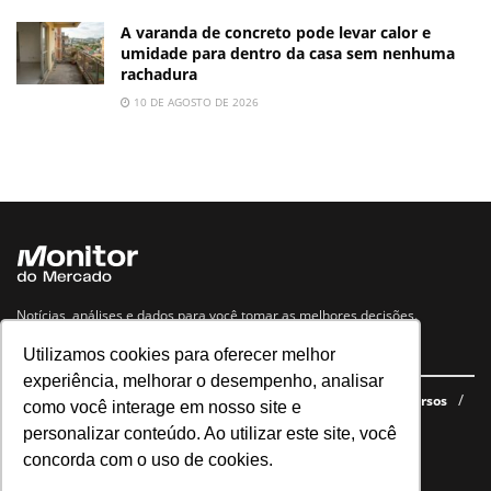
A varanda de concreto pode levar calor e
umidade para dentro da casa sem nenhuma
rachadura
10 DE AGOSTO DE 2026
Notícias, análises e dados para você tomar as melhores decisões.
Utilizamos cookies para oferecer melhor
Navegue no site
experiência, melhorar o desempenho, analisar
Últimas notícias
Quem somos
E-books gratuitos
Cursos
como você interage em nosso site e
Política de privacidade
personalizar conteúdo. Ao utilizar este site, você
concorda com o uso de cookies.
Siga nossas redes