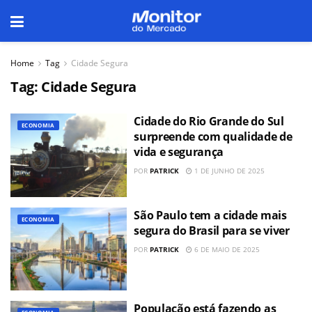
Home
Tag
Cidade Segura
Tag:
Cidade Segura
Cidade do Rio Grande do Sul
ECONOMIA
surpreende com qualidade de
vida e segurança
POR
PATRICK
1 DE JUNHO DE 2025
São Paulo tem a cidade mais
ECONOMIA
segura do Brasil para se viver
POR
PATRICK
6 DE MAIO DE 2025
População está fazendo as