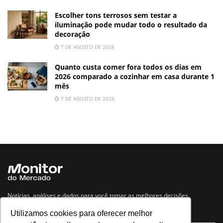
Escolher tons terrosos sem testar a
iluminação pode mudar todo o resultado da
decoração
7 DE AGOSTO DE 2026
Quanto custa comer fora todos os dias em
2026 comparado a cozinhar em casa durante 1
mês
7 DE AGOSTO DE 2026
Notícias, análises e dados para você tomar as melhores decisões.
Utilizamos cookies para oferecer melhor
Navegue no site