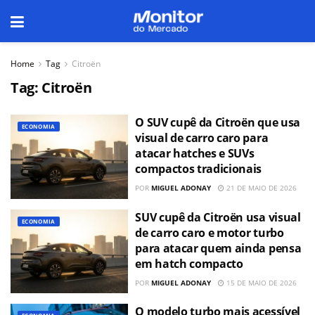
Home
Tag
Citroën
Tag:
Citroën
O SUV cupê da Citroën que usa
ECONOMIA
visual de carro caro para
atacar hatches e SUVs
compactos tradicionais
POR
MIGUEL ADONAY
21 DE MAIO DE 2026
SUV cupê da Citroën usa visual
ECONOMIA
de carro caro e motor turbo
para atacar quem ainda pensa
em hatch compacto
POR
MIGUEL ADONAY
15 DE MAIO DE 2026
O modelo turbo mais acessível