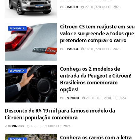
POR
PAULO
22 DE JANEIRO DE 2025
Citroën C3 tem reajuste em seu
ECONOMIA
valor e surpreende a todos que
pretendem comprar o carro
POR
PAULO
16 DE JANEIRO DE 2025
Conheça os 2 modelos de
ECONOMIA
entrada da Peugeot e Citroën!
Brasileiros comemoram
opções!
POR
VINICIO
26 DE DEZEMBRO DE 2024
Desconto de R$ 19 mil para famoso modelo da
ECONOMIA
Citroën: população comemora
POR
VINICIO
10 DE DEZEMBRO DE 2024
Conheça os carros com a letra
ECONOMIA