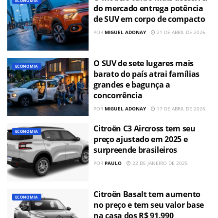
ECONOMIA
do mercado entrega potência
de SUV em corpo de compacto
POR
MIGUEL ADONAY
21 DE ABRIL DE 2026
O SUV de sete lugares mais
ECONOMIA
barato do país atrai famílias
grandes e bagunça a
concorrência
POR
MIGUEL ADONAY
17 DE ABRIL DE 2026
Citroën C3 Aircross tem seu
ECONOMIA
preço ajustado em 2025 e
surpreende brasileiros
POR
PAULO
22 DE JANEIRO DE 2025
Citroën Basalt tem aumento
ECONOMIA
no preço e tem seu valor base
na casa dos R$ 91.990