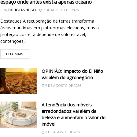
espaço onde antes existia apenas oceano
POR
DOUGLAS HUGO
7 DE AGOSTO DE 2026
Destaques A recuperação de terras transforma
áreas marítimas em plataformas elevadas, mas a
proteção costeira depende de solo estável,
contenções,...
LEIA MAIS
OPINIÃO: Impacto do El Niño
vai além do agronegócio
7 DE AGOSTO DE 2026
A tendência dos móveis
arredondados vai além da
beleza e aumentam o valor do
imóvel
7 DE AGOSTO DE 2026