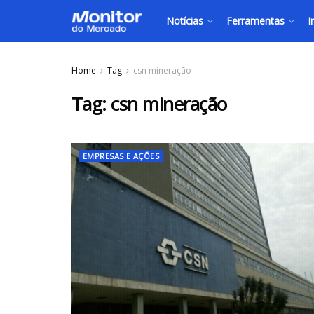
Notícias
Ferramentas
I
Home
Tag
csn mineração
Tag:
csn mineração
EMPRESAS E AÇÕES