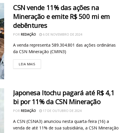
CSN vende 11% das ações na
Mineração e emite R$ 500 mi em
debêntures
POR
REDAÇÃO
6 DE NOVEMBRO DE 2024
A venda representa 589.304.801 das ações ordinárias
da CSN Mineração (CMIN3)
LEIA MAIS
Japonesa Itochu pagará até R$ 4,1
bi por 11% da CSN Mineração
POR
REDAÇÃO
17 DE OUTUBRO DE 2024
A CSN (CSNA3) anunciou nesta quarta-feira (16) a
venda de até 11% de sua subsidiária, a CSN Mineração