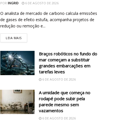
POR
INGRID
6 DE AGOSTO DE 2026
O analista de mercado de carbono calcula emissões
de gases de efeito estufa, acompanha projetos de
redução ou remoção e...
LEIA MAIS
Braços robóticos no fundo do
mar começam a substituir
grandes embarcações em
tarefas leves
6 DE AGOSTO DE 2026
A umidade que começa no
rodapé pode subir pela
parede mesmo sem
vazamentos
6 DE AGOSTO DE 2026