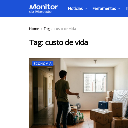
Notícias
Ferramentas
I
Home
Tag
custo de vida
Tag:
custo de vida
ECONOMIA