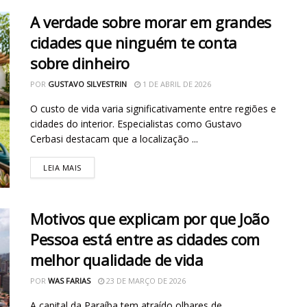
A verdade sobre morar em grandes
cidades que ninguém te conta
sobre dinheiro
POR
GUSTAVO SILVESTRIN
1 DE ABRIL DE 2026
O custo de vida varia significativamente entre regiões e
cidades do interior. Especialistas como Gustavo
Cerbasi destacam que a localização ...
LEIA MAIS
Motivos que explicam por que João
Pessoa está entre as cidades com
melhor qualidade de vida
POR
WAS FARIAS
23 DE MARÇO DE 2026
A capital da Paraíba tem atraído olhares de