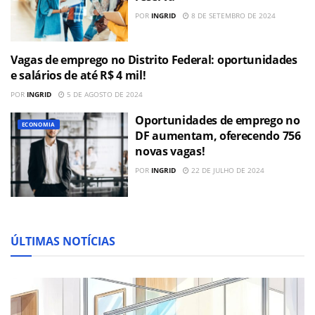
POR
INGRID
8 DE SETEMBRO DE 2024
Vagas de emprego no Distrito Federal: oportunidades
ECONOMIA
e salários de até R$ 4 mil!
POR
INGRID
5 DE AGOSTO DE 2024
Oportunidades de emprego no
ECONOMIA
DF aumentam, oferecendo 756
novas vagas!
POR
INGRID
22 DE JULHO DE 2024
ÚLTIMAS NOTÍCIAS