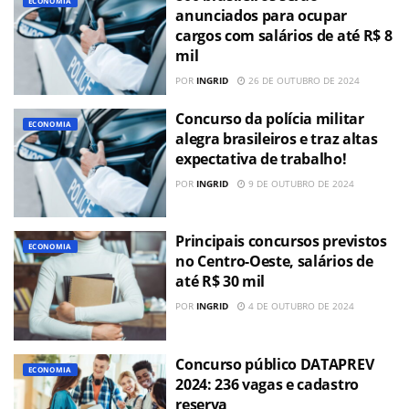
ECONOMIA
anunciados para ocupar
cargos com salários de até R$ 8
mil
POR
INGRID
26 DE OUTUBRO DE 2024
Concurso da polícia militar
ECONOMIA
alegra brasileiros e traz altas
expectativa de trabalho!
POR
INGRID
9 DE OUTUBRO DE 2024
Principais concursos previstos
ECONOMIA
no Centro-Oeste, salários de
até R$ 30 mil
POR
INGRID
4 DE OUTUBRO DE 2024
Concurso público DATAPREV
ECONOMIA
2024: 236 vagas e cadastro
reserva