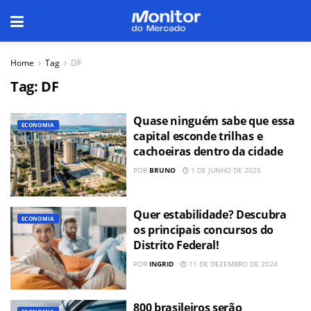
Home
Tag
DF
Tag:
DF
Quase ninguém sabe que essa
ECONOMIA
capital esconde trilhas e
cachoeiras dentro da cidade
POR
BRUNO
1 DE JUNHO DE 2025
Quer estabilidade? Descubra
ECONOMIA
os principais concursos do
Distrito Federal!
POR
INGRID
11 DE DEZEMBRO DE 2024
800 brasileiros serão