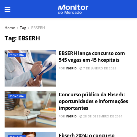
Home
Tag
EBSERH
Tag:
EBSERH
EBSERH lança concurso com
ECONOMIA
545 vagas em 45 hospitais
POR
INGRID
7 DE JANEIRO DE 2025
Concurso público da Ebserh:
ECONOMIA
oportunidades e informações
importantes
POR
INGRID
28 DE DEZEMBRO DE 2024
Ebserh 2024: o concurso