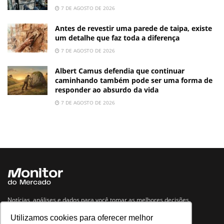
7 DE AGOSTO DE 2026
Antes de revestir uma parede de taipa, existe
um detalhe que faz toda a diferença
7 DE AGOSTO DE 2026
Albert Camus defendia que continuar
caminhando também pode ser uma forma de
responder ao absurdo da vida
7 DE AGOSTO DE 2026
Notícias, análises e dados para você tomar as melhores decisões.
Utilizamos cookies para oferecer melhor
Navegue no site