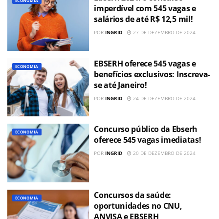
ECONOMIA
imperdível com 545 vagas e
salários de até R$ 12,5 mil!
POR
INGRID
27 DE DEZEMBRO DE 2024
EBSERH oferece 545 vagas e
ECONOMIA
benefícios exclusivos: Inscreva-
se até Janeiro!
POR
INGRID
24 DE DEZEMBRO DE 2024
Concurso público da Ebserh
ECONOMIA
oferece 545 vagas imediatas!
POR
INGRID
20 DE DEZEMBRO DE 2024
Concursos da saúde:
ECONOMIA
oportunidades no CNU,
ANVISA e EBSERH