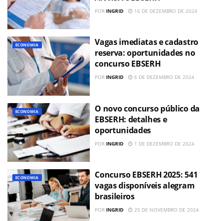
POR
INGRID
16 DE DEZEMBRO DE 2024
Vagas imediatas e cadastro
ECONOMIA
reserva: oportunidades no
concurso EBSERH
POR
INGRID
6 DE DEZEMBRO DE 2024
O novo concurso público da
ECONOMIA
EBSERH: detalhes e
oportunidades
POR
INGRID
1 DE DEZEMBRO DE 2024
Concurso EBSERH 2025: 541
ECONOMIA
vagas disponíveis alegram
brasileiros
POR
INGRID
25 DE NOVEMBRO DE 2024