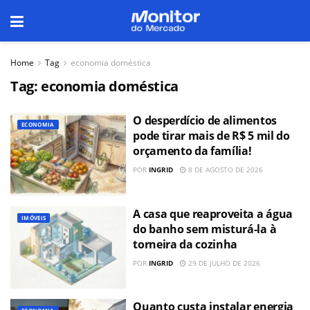
Home
Tag
economia doméstica
Tag:
economia doméstica
O desperdício de alimentos
ECONOMIA
pode tirar mais de R$ 5 mil do
orçamento da família!
POR
INGRID
8 DE AGOSTO DE 2026
A casa que reaproveita a água
IMÓVEIS
do banho sem misturá-la à
torneira da cozinha
POR
INGRID
29 DE JULHO DE 2026
Quanto custa instalar energia