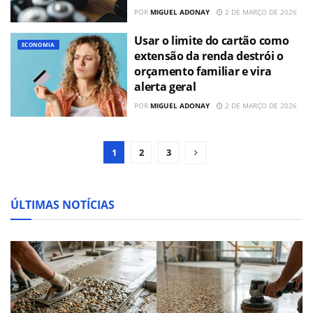
POR
MIGUEL ADONAY
2 DE MARÇO DE 2026
Usar o limite do cartão como
ECONOMIA
extensão da renda destrói o
orçamento familiar e vira
alerta geral
POR
MIGUEL ADONAY
2 DE MARÇO DE 2026
1
2
3
ÚLTIMAS NOTÍCIAS