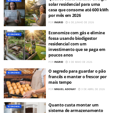
ECONOMIA
solar residencial para uma
casa que consome até 600 kWh
por mês em 2026
POR
INGRID
6 DE JUNHO DE 2026
Economize com gás e elimine
ECONOMIA
fossa usando biodigestor
residencial com um
investimento que se paga em
poucos anos
POR
INGRID
3 DE MAIO DE 2026
O segredo para guardar o pão
ECONOMIA
francês e manter o frescor por
mais tempo
POR
MIGUEL ADONAY
3 DE ABRIL DE 2026
Quanto custa montar um
ECONOMIA
sistema de armazenamento