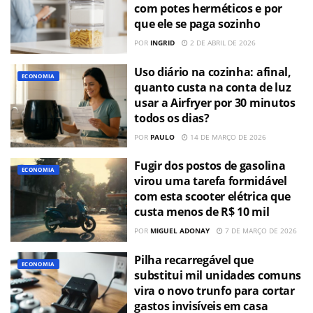
com potes herméticos e por
que ele se paga sozinho
POR
INGRID
2 DE ABRIL DE 2026
Uso diário na cozinha: afinal,
ECONOMIA
quanto custa na conta de luz
usar a Airfryer por 30 minutos
todos os dias?
POR
PAULO
14 DE MARÇO DE 2026
Fugir dos postos de gasolina
ECONOMIA
virou uma tarefa formidável
com esta scooter elétrica que
custa menos de R$ 10 mil
POR
MIGUEL ADONAY
7 DE MARÇO DE 2026
Pilha recarregável que
ECONOMIA
substitui mil unidades comuns
vira o novo trunfo para cortar
gastos invisíveis em casa