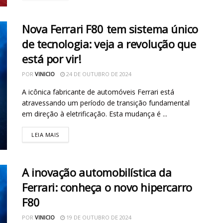
Nova Ferrari F80 tem sistema único
de tecnologia: veja a revolução que
está por vir!
POR
VINICIO
24 DE OUTUBRO DE 2024
A icônica fabricante de automóveis Ferrari está
atravessando um período de transição fundamental
em direção à eletrificação. Esta mudança é ...
LEIA MAIS
A inovação automobilística da
Ferrari: conheça o novo hipercarro
F80
POR
VINICIO
19 DE OUTUBRO DE 2024