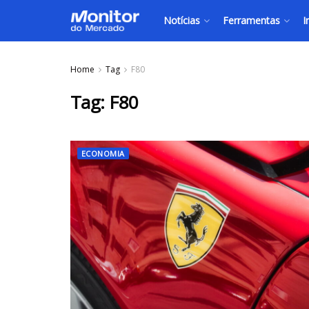
Notícias
Ferramentas
I
Home
Tag
F80
Tag:
F80
ECONOMIA