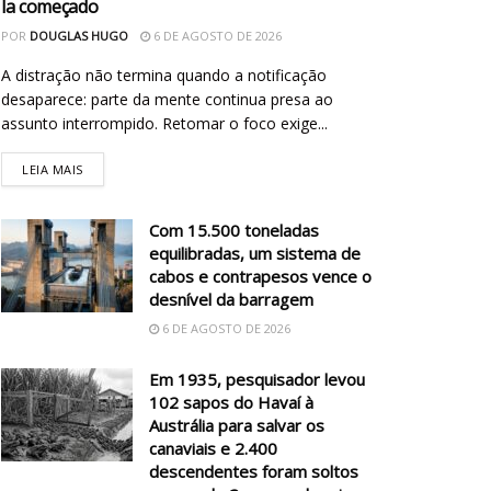
la começado
POR
DOUGLAS HUGO
6 DE AGOSTO DE 2026
A distração não termina quando a notificação
desaparece: parte da mente continua presa ao
assunto interrompido. Retomar o foco exige...
LEIA MAIS
Com 15.500 toneladas
equilibradas, um sistema de
cabos e contrapesos vence o
desnível da barragem
6 DE AGOSTO DE 2026
Em 1935, pesquisador levou
102 sapos do Havaí à
Austrália para salvar os
canaviais e 2.400
descendentes foram soltos