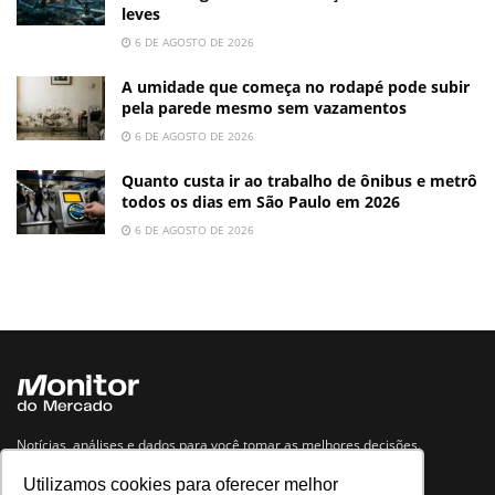
leves
6 DE AGOSTO DE 2026
A umidade que começa no rodapé pode subir
pela parede mesmo sem vazamentos
6 DE AGOSTO DE 2026
Quanto custa ir ao trabalho de ônibus e metrô
todos os dias em São Paulo em 2026
6 DE AGOSTO DE 2026
Notícias, análises e dados para você tomar as melhores decisões.
Utilizamos cookies para oferecer melhor
Navegue no site