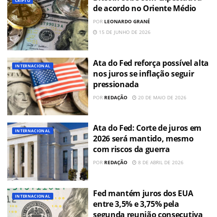
CRIPTO
de acordo no Oriente Médio
POR
LEONARDO GRANÉ
15 DE JUNHO DE 2026
Ata do Fed reforça possível alta
INTERNACIONAL
nos juros se inflação seguir
pressionada
POR
REDAÇÃO
20 DE MAIO DE 2026
Ata do Fed: Corte de juros em
INTERNACIONAL
2026 será mantido, mesmo
com riscos da guerra
POR
REDAÇÃO
8 DE ABRIL DE 2026
Fed mantém juros dos EUA
INTERNACIONAL
entre 3,5% e 3,75% pela
segunda reunião consecutiva