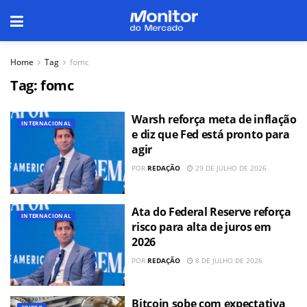
Home
Tag
fomc
Tag:
fomc
Warsh reforça meta de inflação
INTERNACIONAL
e diz que Fed está pronto para
agir
POR
REDAÇÃO
29 DE JULHO DE 2026
Ata do Federal Reserve reforça
INTERNACIONAL
risco para alta de juros em
2026
POR
REDAÇÃO
8 DE JULHO DE 2026
Bitcoin sobe com expectativa