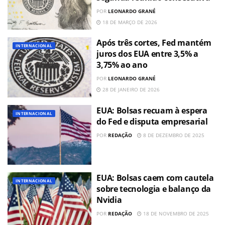
POR
LEONARDO GRANÉ
18 DE MARÇO DE 2026
Após três cortes, Fed mantém
INTERNACIONAL
juros dos EUA entre 3,5% a
3,75% ao ano
POR
LEONARDO GRANÉ
28 DE JANEIRO DE 2026
EUA: Bolsas recuam à espera
INTERNACIONAL
do Fed e disputa empresarial
POR
REDAÇÃO
8 DE DEZEMBRO DE 2025
EUA: Bolsas caem com cautela
INTERNACIONAL
sobre tecnologia e balanço da
Nvidia
POR
REDAÇÃO
18 DE NOVEMBRO DE 2025