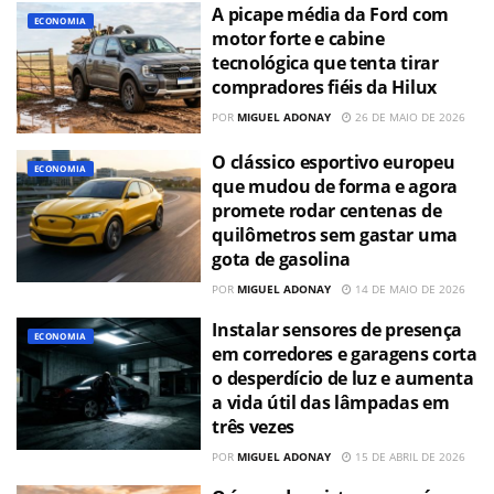
A picape média da Ford com
ECONOMIA
motor forte e cabine
tecnológica que tenta tirar
compradores fiéis da Hilux
POR
MIGUEL ADONAY
26 DE MAIO DE 2026
O clássico esportivo europeu
ECONOMIA
que mudou de forma e agora
promete rodar centenas de
quilômetros sem gastar uma
gota de gasolina
POR
MIGUEL ADONAY
14 DE MAIO DE 2026
Instalar sensores de presença
ECONOMIA
em corredores e garagens corta
o desperdício de luz e aumenta
a vida útil das lâmpadas em
três vezes
POR
MIGUEL ADONAY
15 DE ABRIL DE 2026