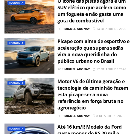
O ícone das pistas agora é um
ECONOMIA
SUV elétrico que acelera como
um foguete e não gasta uma
gota de combustível
POR
MIGUEL ADONAY
14 DE ABRIL DE 2026
Picape com alma de esportivo e
ECONOMIA
aceleração que supera sedãs
vira a nova queridinha do
público urbano no Brasil
POR
MIGUEL ADONAY
12 DE ABRIL DE 2026
Motor V6 de última geração e
ECONOMIA
tecnologia de caminhão fazem
esta picape ser a nova
referência em força bruta no
agronegócio
POR
MIGUEL ADONAY
8 DE ABRIL DE 2026
Até 16 km/l! Modelo da Ford
ECONOMIA
custa menos de R$ 20 mil e