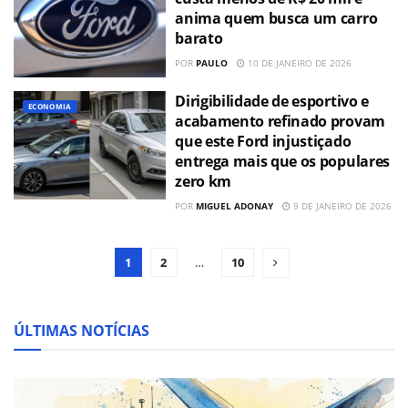
anima quem busca um carro
barato
POR
PAULO
10 DE JANEIRO DE 2026
Dirigibilidade de esportivo e
ECONOMIA
acabamento refinado provam
que este Ford injustiçado
entrega mais que os populares
zero km
POR
MIGUEL ADONAY
9 DE JANEIRO DE 2026
1
2
…
10
ÚLTIMAS NOTÍCIAS