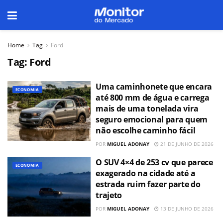
Home
Tag
Ford
Tag:
Ford
Uma caminhonete que encara
ECONOMIA
até 800 mm de água e carrega
mais de uma tonelada vira
seguro emocional para quem
não escolhe caminho fácil
POR
MIGUEL ADONAY
21 DE JUNHO DE 2026
O SUV 4×4 de 253 cv que parece
ECONOMIA
exagerado na cidade até a
estrada ruim fazer parte do
trajeto
POR
MIGUEL ADONAY
13 DE JUNHO DE 2026