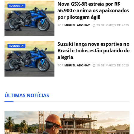
Nova GSX-8R estreia por R$
ECONOMIA
56.900 e anima os apaixonados
por pilotagem ágil!
POR
MIGUEL ADONAY
29 DE MARÇO DE 2025
Suzuki lança nova esportiva no
ECONOMIA
Brasil e todos estão pulando de
alegria
POR
MIGUEL ADONAY
15 DE MARÇO DE 2025
ÚLTIMAS NOTÍCIAS