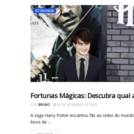
ECONOMIA
Fortunas Mágicas: Descubra qual at
ECONOMIA
POR
BRUNO
29 DE SETEMBRO DE 2024
A saga Harry Potter encantou fãs ao redor do mund
livros de ...