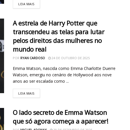
LEIA MAIS
A estrela de Harry Potter que
transcendeu as telas para lutar
pelos direitos das mulheres no
mundo real
POR
RYAN CARDOSO
24 DE OUTUBRO DE 2025
Emma Watson, nascida como Emma Charlotte Duerre
Watson, emergiu no cenário de Hollywood aos nove
anos ao ser escalada como ...
LEIA MAIS
O lado secreto de Emma Watson
que só agora começa a aparecer!
POR
MIGUEL ADONAY
29 DE SETEMBRO DE 2025