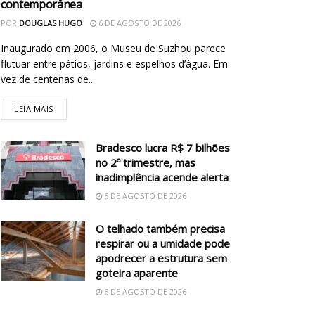
contemporânea
POR
DOUGLAS HUGO
6 DE AGOSTO DE 2026
Inaugurado em 2006, o Museu de Suzhou parece
flutuar entre pátios, jardins e espelhos d’água. Em
vez de centenas de...
LEIA MAIS
Bradesco lucra R$ 7 bilhões
no 2º trimestre, mas
inadimplência acende alerta
6 DE AGOSTO DE 2026
O telhado também precisa
respirar ou a umidade pode
apodrecer a estrutura sem
goteira aparente
6 DE AGOSTO DE 2026