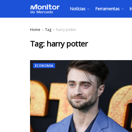
Notícias
Ferramentas
I
Home
Tag
harry potter
Tag:
harry potter
ECONOMIA