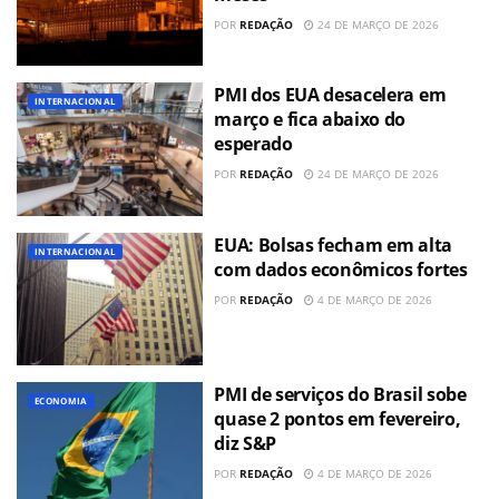
POR
REDAÇÃO
24 DE MARÇO DE 2026
PMI dos EUA desacelera em
INTERNACIONAL
março e fica abaixo do
esperado
POR
REDAÇÃO
24 DE MARÇO DE 2026
EUA: Bolsas fecham em alta
INTERNACIONAL
com dados econômicos fortes
POR
REDAÇÃO
4 DE MARÇO DE 2026
PMI de serviços do Brasil sobe
ECONOMIA
quase 2 pontos em fevereiro,
diz S&P
POR
REDAÇÃO
4 DE MARÇO DE 2026