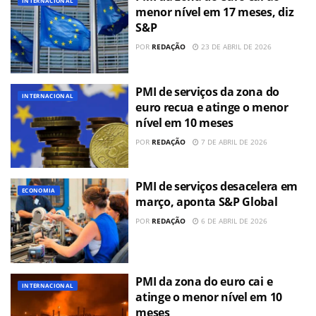
INTERNACIONAL
menor nível em 17 meses, diz
S&P
POR
REDAÇÃO
23 DE ABRIL DE 2026
PMI de serviços da zona do
INTERNACIONAL
euro recua e atinge o menor
nível em 10 meses
POR
REDAÇÃO
7 DE ABRIL DE 2026
PMI de serviços desacelera em
ECONOMIA
março, aponta S&P Global
POR
REDAÇÃO
6 DE ABRIL DE 2026
PMI da zona do euro cai e
INTERNACIONAL
atinge o menor nível em 10
meses