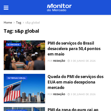
Home
Tag
s&p global
Tag:
s&p global
PMI de serviços do Brasil
ECONOMIA
desacelera para 50,4 pontos
em maio
POR
REDAÇÃO
3 DE JUNHO DE 2026
Queda do PMI de serviços dos
INTERNACIONAL
EUA em maio decepciona
mercado
POR
REDAÇÃO
3 DE JUNHO DE 2026
PMI da zona do euro cai ao