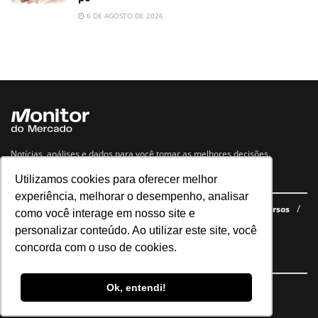
6 DE AGOSTO DE 2026
Notícias, análises e dados para você tomar as melhores decisões.
Utilizamos cookies para oferecer melhor
Navegue no site
experiência, melhorar o desempenho, analisar
Últimas notícias
Quem somos
E-books gratuitos
Cursos
como você interage em nosso site e
Política de privacidade
personalizar conteúdo. Ao utilizar este site, você
concorda com o uso de cookies.
Siga nossas redes
Ok, entendi!