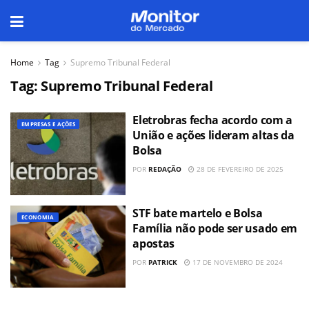
Home
Tag
Supremo Tribunal Federal
Tag:
Supremo Tribunal Federal
Eletrobras fecha acordo com a
EMPRESAS E AÇÕES
União e ações lideram altas da
Bolsa
POR
REDAÇÃO
28 DE FEVEREIRO DE 2025
STF bate martelo e Bolsa
ECONOMIA
Família não pode ser usado em
apostas
POR
PATRICK
17 DE NOVEMBRO DE 2024