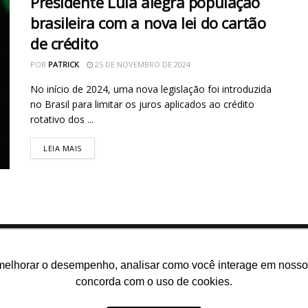
Presidente Lula alegra população
brasileira com a nova lei do cartão
de crédito
POR
PATRICK
25 DE NOVEMBRO DE 2024
No início de 2024, uma nova legislação foi introduzida
no Brasil para limitar os juros aplicados ao crédito
rotativo dos ...
LEIA MAIS
melhorar o desempenho, analisar como você interage em nosso sit
concorda com o uso de cookies.
m somos
E-books gratuitos
Cursos
Política de privacidade