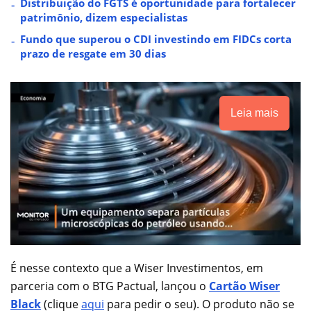
Distribuição do FGTS é oportunidade para fortalecer
patrimônio, dizem especialistas
Fundo que superou o CDI investindo em FIDCs corta
prazo de resgate em 30 dias
Leia mais
É nesse contexto que a Wiser Investimentos, em
parceria com o BTG Pactual, lançou o
Cartão Wiser
Black
(clique
aqui
para pedir o seu). O produto não se