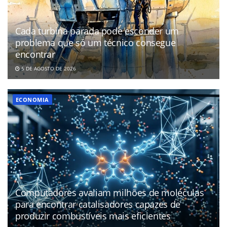
Cada turbina parada pode esconder um
problema que só um técnico consegue
encontrar
5 DE AGOSTO DE 2026
ECONOMIA
Computadores avaliam milhões de moléculas
para encontrar catalisadores capazes de
produzir combustíveis mais eficientes