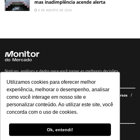
mas inadimplência acende alerta
6 DE AGOSTO DE 2026
Notícias, análises e dados para você tomar as melhores decisões.
Utilizamos cookies para oferecer melhor
Navegue no site
experiência, melhorar o desempenho, analisar
Últimas notícias
Quem somos
E-books gratuitos
Cursos
como você interage em nosso site e
Política de privacidade
personalizar conteúdo. Ao utilizar este site, você
concorda com o uso de cookies.
Siga nossas redes
Ok, entendi!