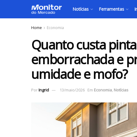
Notícias
Ferramentas
I
Home
Economia
Quanto custa pinta
emborrachada e pr
umidade e mofo?
Por
Ingrid
13/maio/2026
Em
Economia
,
Notícias