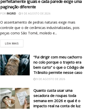
perfeitamente iguais e cada parede exige uma
paginação diferente
POR
INGRID
9 DE AGOSTO DE 2026
O assentamento de pedras naturais exige mais
controle que o de cerâmicas industrializadas, pois
peças como São Tomé, moledo e...
LEIA MAIS
“Fui dirigir com meu cachorro
no colo porque o trajeto era
bem curto” o que o Código de
Trânsito permite nesse caso
9 DE AGOSTO DE 2026
Quanto custa usar uma
secadora de roupas toda
semana em 2026 e qual é o
impacto real na conta de luz