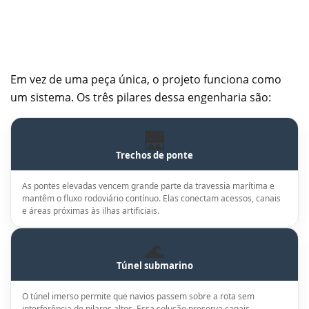
Em vez de uma peça única, o projeto funciona como
um sistema. Os três pilares dessa engenharia são:
🌉
Trechos de ponte
As pontes elevadas vencem grande parte da travessia marítima e
mantêm o fluxo rodoviário contínuo. Elas conectam acessos, canais
e áreas próximas às ilhas artificiais.
🌊
Túnel submarino
O túnel imerso permite que navios passem sobre a rota sem
interferência de pilares altos. Essa solução preserva canais