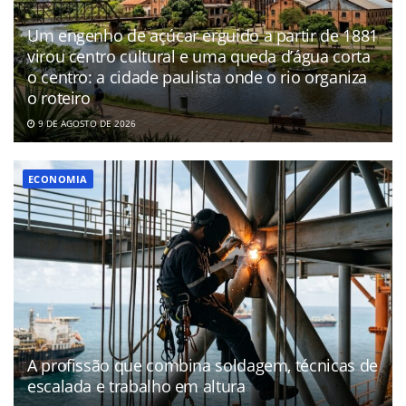
Um engenho de açúcar erguido a partir de 1881
virou centro cultural e uma queda d’água corta
o centro: a cidade paulista onde o rio organiza
o roteiro
9 DE AGOSTO DE 2026
ECONOMIA
A profissão que combina soldagem, técnicas de
escalada e trabalho em altura