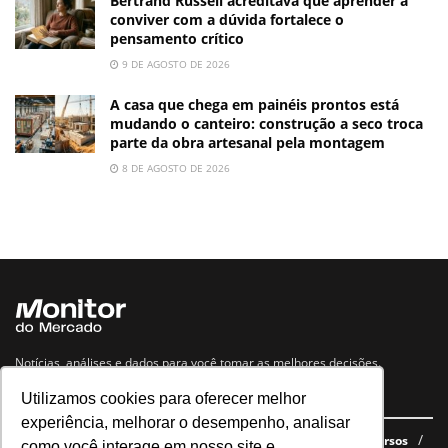
Bertrand Russell acreditava que aprender a
conviver com a dúvida fortalece o
pensamento crítico
9 DE AGOSTO DE 2026
A casa que chega em painéis prontos está
mudando o canteiro: construção a seco troca
parte da obra artesanal pela montagem
8 DE AGOSTO DE 2026
Notícias, análises e dados para você tomar as melhores decisões.
Utilizamos cookies para oferecer melhor
Navegue no site
experiência, melhorar o desempenho, analisar
Últimas notícias
Quem somos
E-books gratuitos
Cursos
como você interage em nosso site e