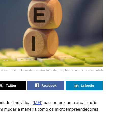
ei escrito em blocos de madeira Foto: depositphotos.com / rmcarvalhobsb
Twitter
Facebook
Linkedin
dedor Individual (
MEI
) passou por uma atualização
etem mudar a maneira como os microempreendedores