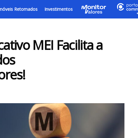
móveis Retomados
Investimentos
ativo MEI Facilita a
dos
res!