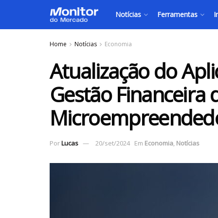
Notícias
Ferramentas
I
Home
Notícias
Economia
Atualização do Aplic
Gestão Financeira 
Microempreendedo
Por
Lucas
20/set/2024
Em
Economia
,
Notícias