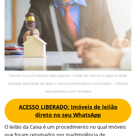
Smooth Focus,O leiloeiro está julgando o leilão de imóveis e casas no leilão
realizado para leilão de casas e imóveis penhorados e confiscados – Créditos:
depositphotos.com / korawat
ACESSO LIBERADO: Imóveis de leilão
direto no seu WhatsApp
O leilão da Caixa é um procedimento no qual imóveis
que foram retomados por inadimplência de