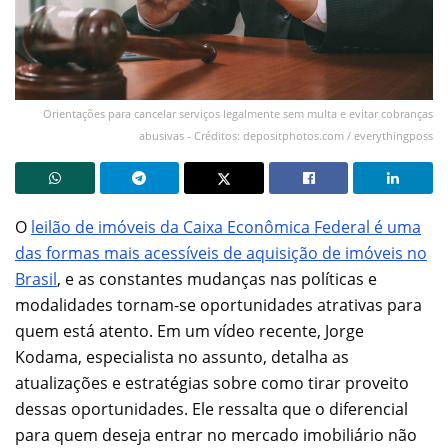
Orientações para cancelar serviços legalmente sem multa e evitar cobranças
abusivas - Créditos: depositphotos.com / everythingposs
O
leilão de imóveis da Caixa Econômica Federal é uma
das formas mais acessíveis de aquisição de imóveis no
Brasil
, e as constantes mudanças nas políticas e
modalidades tornam-se oportunidades atrativas para
quem está atento. Em um vídeo recente, Jorge
Kodama, especialista no assunto, detalha as
atualizações e estratégias sobre como tirar proveito
dessas oportunidades. Ele ressalta que o diferencial
para quem deseja entrar no mercado imobiliário não