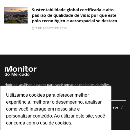
Sustentabilidade global certificada e alto
padrão de qualidade de vida: por que este
polo tecnológico e aeroespacial se destaca
7 DE AGOSTO DE 2026
Notícias, análises e dados para você tomar as melhores decisões.
Utilizamos cookies para oferecer melhor
Navegue no site
experiência, melhorar o desempenho, analisar
Últimas notícias
Quem somos
E-books gratuitos
Cursos
como você interage em nosso site e
Política de privacidade
personalizar conteúdo. Ao utilizar este site, você
concorda com o uso de cookies.
Siga nossas redes