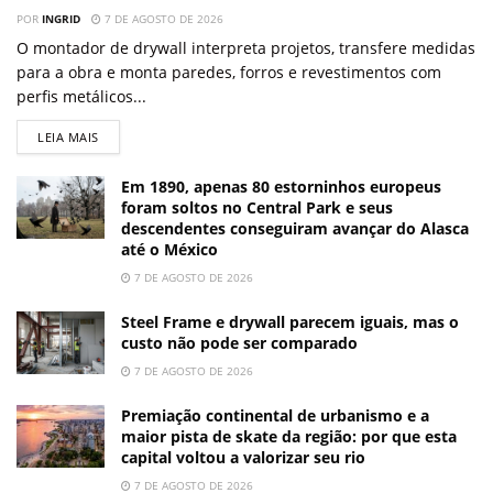
POR
INGRID
7 DE AGOSTO DE 2026
O montador de drywall interpreta projetos, transfere medidas
para a obra e monta paredes, forros e revestimentos com
perfis metálicos...
LEIA MAIS
Em 1890, apenas 80 estorninhos europeus
foram soltos no Central Park e seus
descendentes conseguiram avançar do Alasca
até o México
7 DE AGOSTO DE 2026
Steel Frame e drywall parecem iguais, mas o
custo não pode ser comparado
7 DE AGOSTO DE 2026
Premiação continental de urbanismo e a
maior pista de skate da região: por que esta
capital voltou a valorizar seu rio
7 DE AGOSTO DE 2026