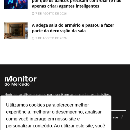
por que os bancos precisam controlar (e não
apenas criar) agentes inteligentes
7 DE AGOSTO DE 2026
A adega saiu do armário e passou a fazer
parte da decoração da sala
7 DE AGOSTO DE 2026
Notícias, análises e dados para você tomar as melhores decisões.
Utilizamos cookies para oferecer melhor
Navegue no site
experiência, melhorar o desempenho, analisar
Últimas notícias
Quem somos
E-books gratuitos
Cursos
como você interage em nosso site e
Política de privacidade
personalizar conteúdo. Ao utilizar este site, você