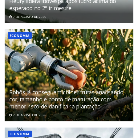
Fleury lidera Ibovespa após lucro acima do
esperado no 2º trimestre
7 DE AGOSTO DE 2026
ECONOMIA
Robôs já conseguem colher frutas analisando
cor, tamanho e ponto de maturação com
menor risco de danificar a plantação
7 DE AGOSTO DE 2026
ECONOMIA