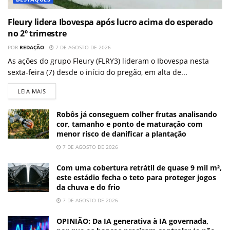
Fleury lidera Ibovespa após lucro acima do esperado
no 2º trimestre
POR
REDAÇÃO
7 DE AGOSTO DE 2026
As ações do grupo Fleury (FLRY3) lideram o Ibovespa nesta
sexta-feira (7) desde o início do pregão, em alta de...
LEIA MAIS
Robôs já conseguem colher frutas analisando
cor, tamanho e ponto de maturação com
menor risco de danificar a plantação
7 DE AGOSTO DE 2026
Com uma cobertura retrátil de quase 9 mil m²,
este estádio fecha o teto para proteger jogos
da chuva e do frio
7 DE AGOSTO DE 2026
OPINIÃO: Da IA generativa à IA governada,